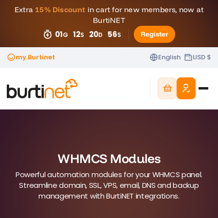
Extra
15% Discount
in cart for new members, now at
BurtiNET
01
12
20
55
Register
G
S
D
S
my.Burtinet
English
USD $
WHMCS Modules
Powerful automation modules for your WHMCS panel.
Streamline domain, SSL, VPS, email, DNS and backup
management with BurtiNET integrations.