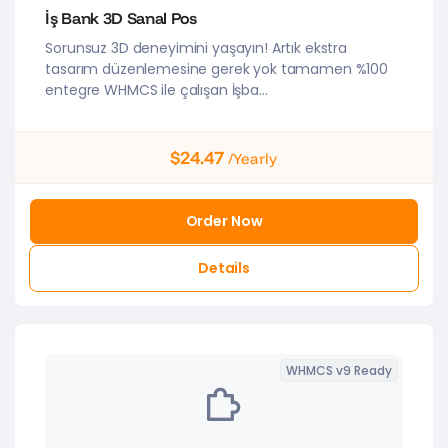
İş Bank 3D Sanal Pos
Sorunsuz 3D deneyimini yaşayın! Artık ekstra
tasarım düzenlemesine gerek yok tamamen %100
entegre WHMCS ile çalışan İşba...
$24.47
/Yearly
Order Now
Details
WHMCS v9 Ready