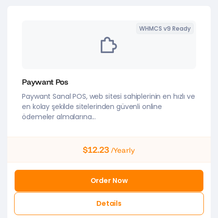
WHMCS v9 Ready
Paywant Pos
Paywant Sanal POS, web sitesi sahiplerinin en hızlı ve
en kolay şekilde sitelerinden güvenli online
ödemeler almalarına...
$12.23
/Yearly
Order Now
Details