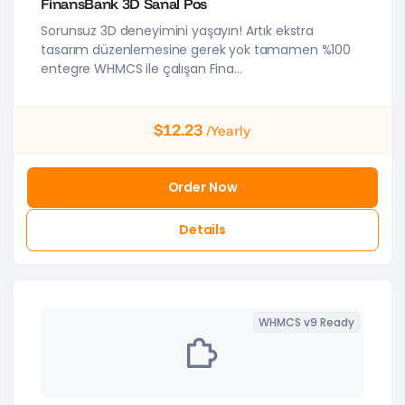
FinansBank 3D Sanal Pos
Sorunsuz 3D deneyimini yaşayın! Artık ekstra
tasarım düzenlemesine gerek yok tamamen %100
entegre WHMCS ile çalışan Fina...
$12.23
/Yearly
Order Now
Details
WHMCS v9 Ready