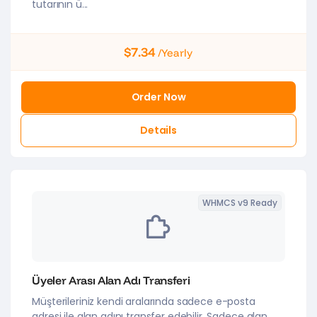
tutarının ü...
$7.34
/Yearly
Order Now
Details
WHMCS v9 Ready
Üyeler Arası Alan Adı Transferi
Müşterileriniz kendi aralarında sadece e-posta
adresi ile alan adını transfer edebilir. Sadece alan