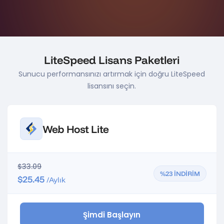
LiteSpeed Lisans Paketleri
Sunucu performansınızı artırmak için doğru LiteSpeed
lisansını seçin.
Web Host Lite
$33.09
%23 İNDİRİM
$25.45
/Aylık
Şimdi Başlayın