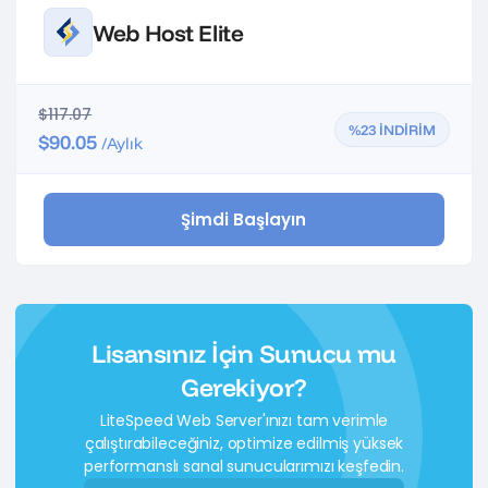
Web Host Elite
$117.07
%23 İNDİRİM
$90.05
/Aylık
Şimdi Başlayın
Lisansınız İçin Sunucu mu
Gerekiyor?
LiteSpeed Web Server'ınızı tam verimle
çalıştırabileceğiniz, optimize edilmiş yüksek
performanslı sanal sunucularımızı keşfedin.