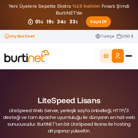
Yeni Üyelere Sepette Ekstra
%15 İndirim
Fırsatı Şimdi
BurtiNET'de
01
19
34
30
Kayıt Ol
G
S
D
S
my.Burtinet
Türkçe
USD $
LiteSpeed Lisans
LiteSpeed Web Server, yerleşik sayfa önbelleği, HTTP/3
desteği ve tam Apache uyumluluğu ile dünyanın en hızlı web
sunucusudur. BurtiNET'ten bir LiteSpeed lisansı ile hosting
altyapınızı yükseltin.