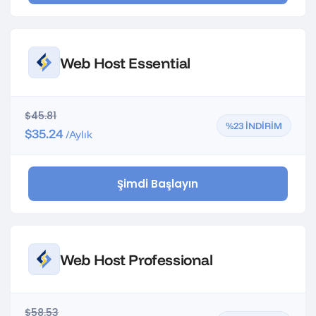
Web Host Essential
$45.81
%23 İNDİRİM
$35.24
/Aylık
Şimdi Başlayın
Web Host Professional
$58.53