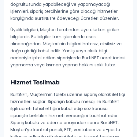
doğrultusunda yapabileceği ve yapamayacağı
işlemleri, sipariş tercihlerine göre alacağı hizmetler
karşılığında BurtiNET’e ödeyeceği ücretleri düzenler.
Üyelik bilgileri
, Müşteri tarafından üye olurken girilen
bilgilerdir. Bu bilgiler tüm işlemlerde esas
alınacağından, Müşteri’nin bilgileri
hatasız, eksiksiz ve
doğru
girdiği kabul edilir. Yanlış veya eksik bilgi
nedeniyle iptal edilen siparişlerde BurtiNET ücret iadesi
yapmama veya kısmen yapma hakkını saklı tutar.
Hizmet Teslimatı
BurtiNET, Müşteri’nin talebi üzerine sipariş olarak ilettiği
hizmetleri sağlar. Siparişin kabulü mesajı ile BurtiNET
ilgili ücreti tahsil ettiğini kabul edip söz konusu
siparişte belirtilen hizmeti vereceğini taahhüt eder.
Sipariş kabulü ve ödeme onayından sonra BurtiNET,
Müşteri’ye kontrol paneli, FTP, veritabanı ve e-posta
kullanıcı adları ile şifrelerini iletir ve
hizmet başlamış