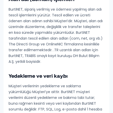
BurtiNET, sipariş verilmiş ve ödemesi yapılmış alan adı
tescil işlemlerini yürütür. Tescil edilen ve ücreti
ödenen alan adının
sahibi Müşteri’dir
. Müşteri, alan adı
üzerinde düzenleme, değişiklik ve transfer taleplerini
en kısa sürede yapmakla yükümlüdür. BurtiNET
tarafından tescil edilen alan adları (com, net, org vb.)
The Directi Group ve OnlineNIC firmalarına kesinlikle
transfer edilmemektedir
. .TR uzantılı alan adları için
BurtiNET, TRABİS onaylı kayıt kuruluşu DH Bulut Bilişim
A.Ş. yetkili bayisidir.
Yedekleme ve veri kaybı
Müşteri verilerinin yedekleme ve saklama
yükümlülüğü
Müşteri’ye aittir
. BurtiNET müşteri
verilerini düzenli yedekleme ve bakıma tabi tutar;
buna rağmen
kesinti veya veri kaybından BurtiNET
sorumlu değildir
. FTP, SQL, Log, e-posta dahil 1 hesaba