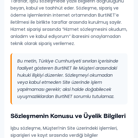
Taraflar, işbu sözleşmede yazılı bilgilerin doğruluğunu
Gizlilik Politikası
beyan, kabul ve taahhüt eder. Sözleşme, sipariş ve
ödeme işlemlerinin internet ortamından BurtiNET’e
Çerez Politikası
iletilmesi ile birlikte taraflar arasında kurulmuş sayılır.
KVKK Aydınlatma Metni
Hizmet siparişi sırasında “Hizmet sözleşmesini okudum,
anladım ve kabul ediyorum” ibaresini onaylamadan
Veri İşleme Sözleşmesi (DPA)
teknik olarak sipariş verilemez.
Ticari İleti Onayı
Bu metin, Türkiye Cumhuriyeti sınırları içerisinde
TEKNIK & KULLANIM
faaliyet gösteren BurtiNET ile Müşteri arasındaki
Kabul Edilebilir Kullanım Politikası
hukuki ilişkiyi düzenler. Sözleşmeyi okumadan
veya kabul etmeden Site üzerinde işlem
SLA (Service Level Agreement)
yapılmaması gerekir; aksi halde doğabilecek
uyuşmazlıklardan BurtiNET sorumlu tutulamaz.
Kötüye Kullanım
Yedekleme Politikası
Sözleşmenin Konusu ve Üyelik Bilgileri
Yer Sağlayıcı Bilgisi
İşbu sözleşme, Müşteri’nin Site üzerindeki işlemleri,
siparişleri ve kayıt sırasında verdiği bilgiler