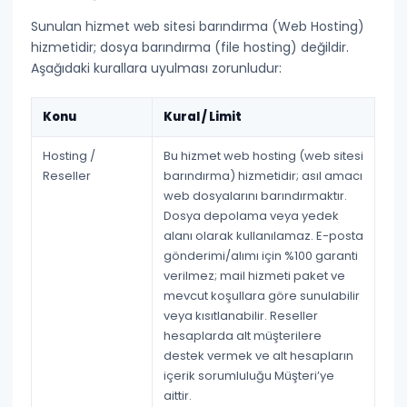
Sunulan hizmet
web sitesi barındırma (Web Hosting)
hizmetidir; dosya barındırma (file hosting) değildir.
Aşağıdaki kurallara uyulması zorunludur:
Konu
Kural / Limit
Hosting /
Bu hizmet
web hosting (web sitesi
Reseller
barındırma)
hizmetidir; asıl amacı
web dosyalarını barındırmaktır.
Dosya depolama veya yedek
alanı olarak kullanılamaz. E-posta
gönderimi/alımı için
%100 garanti
verilmez
; mail hizmeti paket ve
mevcut koşullara göre sunulabilir
veya kısıtlanabilir. Reseller
hesaplarda alt müşterilere
destek vermek ve alt hesapların
içerik sorumluluğu
Müşteri’ye
aittir
.