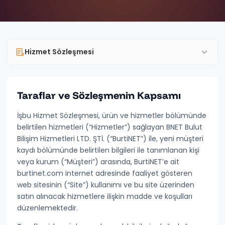
Hizmet Sözleşmesi
Taraflar ve Sözleşmenin Kapsamı
GENEL
Banka Hesapları
İşbu Hizmet Sözleşmesi, ürün ve hizmetler bölümünde
belirtilen hizmetleri (“
Hizmetler
”) sağlayan
BNET Bulut
Hizmet Sözleşmesi
Bilişim Hizmetleri LTD. ŞTİ.
(“
BurtiNET
”) ile, yeni müşteri
kaydı bölümünde belirtilen bilgileri ile tanımlanan kişi
Mesafeli Satış Sözleşmesi
veya kurum (“
Müşteri
”) arasında, BurtiNET’e ait
İade ve İptal Politikası
burtinet.com
internet adresinde faaliyet gösteren
web sitesinin (“
Site
”) kullanımı ve bu site üzerinden
İletişim
satın alınacak hizmetlere ilişkin madde ve koşulları
düzenlemektedir.
GIZLILIK & GÜVENLIK