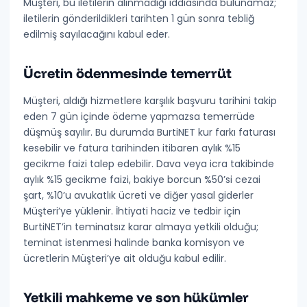
Müşteri, bu iletilerin alınmadığı iddiasında bulunamaz;
iletilerin
gönderildikleri tarihten 1 gün sonra tebliğ
edilmiş
sayılacağını kabul eder.
Ücretin ödenmesinde temerrüt
Müşteri, aldığı hizmetlere karşılık başvuru tarihini takip
eden
7 gün
içinde ödeme yapmazsa temerrüde
düşmüş sayılır. Bu durumda BurtiNET kur farkı faturası
kesebilir ve fatura tarihinden itibaren
aylık %15
gecikme faizi
talep edebilir. Dava veya icra takibinde
aylık %15 gecikme faizi, bakiye borcun
%50’si cezai
şart
,
%10’u avukatlık ücreti
ve diğer yasal giderler
Müşteri’ye yüklenir. İhtiyati haciz ve tedbir için
BurtiNET’in teminatsız karar almaya yetkili olduğu;
teminat istenmesi halinde banka komisyon ve
ücretlerin Müşteri’ye ait olduğu kabul edilir.
Yetkili mahkeme ve son hükümler