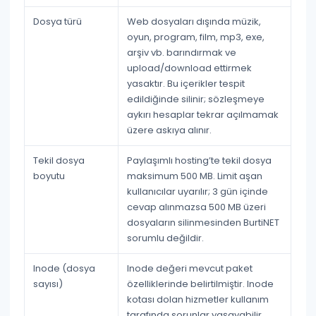
Dosya türü
Web dosyaları dışında müzik,
oyun, program, film, mp3, exe,
arşiv vb. barındırmak ve
upload/download ettirmek
yasaktır
. Bu içerikler tespit
edildiğinde silinir; sözleşmeye
aykırı hesaplar tekrar açılmamak
üzere askıya alınır.
Tekil dosya
Paylaşımlı hosting’te tekil dosya
boyutu
maksimum 500 MB
. Limit aşan
kullanıcılar uyarılır; 3 gün içinde
cevap alınmazsa 500 MB üzeri
dosyaların silinmesinden BurtiNET
sorumlu değildir.
Inode (dosya
Inode değeri mevcut paket
sayısı)
özelliklerinde belirtilmiştir. Inode
kotası dolan hizmetler kullanım
tarafında sorunlar yaşayabilir.