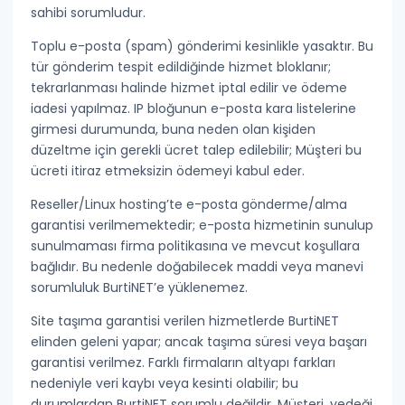
sahibi sorumludur.
Toplu e-posta (spam)
gönderimi kesinlikle yasaktır. Bu
tür gönderim tespit edildiğinde hizmet bloklanır;
tekrarlanması halinde hizmet iptal edilir ve
ödeme
iadesi yapılmaz
. IP bloğunun e-posta kara listelerine
girmesi durumunda, buna neden olan kişiden
düzeltme için gerekli ücret talep edilebilir; Müşteri bu
ücreti itiraz etmeksizin ödemeyi kabul eder.
Reseller/Linux hosting’te
e-posta gönderme/alma
garantisi verilmemektedir
; e-posta hizmetinin sunulup
sunulmaması firma politikasına ve mevcut koşullara
bağlıdır. Bu nedenle doğabilecek maddi veya manevi
sorumluluk BurtiNET’e yüklenemez.
Site taşıma
garantisi verilen hizmetlerde BurtiNET
elinden geleni yapar; ancak taşıma süresi veya başarı
garantisi verilmez. Farklı firmaların altyapı farkları
nedeniyle veri kaybı veya kesinti olabilir; bu
durumlardan BurtiNET sorumlu değildir. Müşteri, yedeği