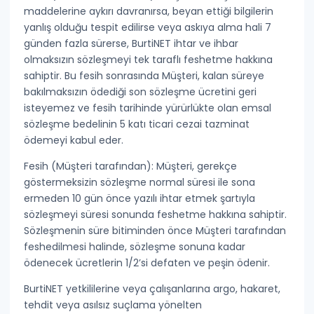
maddelerine aykırı davranırsa, beyan ettiği bilgilerin
yanlış olduğu tespit edilirse veya askıya alma hali 7
günden fazla sürerse, BurtiNET
ihtar ve ihbar
olmaksızın sözleşmeyi tek taraflı feshetme
hakkına
sahiptir. Bu fesih sonrasında Müşteri, kalan süreye
bakılmaksızın ödediği son sözleşme ücretini geri
isteyemez ve
fesih tarihinde yürürlükte olan emsal
sözleşme bedelinin 5 katı ticari cezai tazminat
ödemeyi kabul eder.
Fesih (Müşteri tarafından):
Müşteri, gerekçe
göstermeksizin sözleşme normal süresi ile sona
ermeden
10 gün önce yazılı ihtar
etmek şartıyla
sözleşmeyi süresi sonunda feshetme hakkına sahiptir.
Sözleşmenin süre bitiminden önce Müşteri tarafından
feshedilmesi halinde,
sözleşme sonuna kadar
ödenecek ücretlerin 1/2’si defaten ve peşin
ödenir.
BurtiNET yetkililerine veya çalışanlarına
argo, hakaret,
tehdit veya asılsız suçlama
yönelten