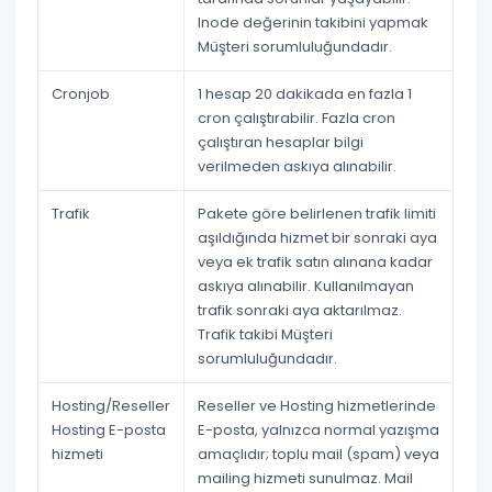
Inode değerinin takibini yapmak
Müşteri sorumluluğundadır
.
Cronjob
1 hesap
20 dakikada en fazla 1
cron
çalıştırabilir. Fazla cron
çalıştıran hesaplar bilgi
verilmeden askıya alınabilir.
Trafik
Pakete göre belirlenen trafik limiti
aşıldığında hizmet bir sonraki aya
veya ek trafik satın alınana kadar
askıya alınabilir. Kullanılmayan
trafik sonraki aya aktarılmaz.
Trafik takibi
Müşteri
sorumluluğundadır
.
Hosting/Reseller
Reseller ve Hosting hizmetlerinde
Hosting E-posta
E-posta, yalnızca
normal yazışma
hizmeti
amaçlıdır; toplu mail (spam) veya
mailing hizmeti sunulmaz. Mail