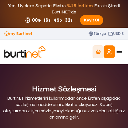
Yeni Üyelere Sepette Ekstra
%15 İndirim
Fırsatı Şimdi
BurtiNET'de
00
16
45
31
Kayıt Ol
G
S
D
S
my.Burtinet
Türkçe
USD $
Hizmet Sözleşmesi
BurtiNET hizmetlerini kullanmadan önce lütfen aşağıdaki
sözleşme maddelerini dikkatle okuyunuz. Sipariş
oluşturmanız, işbu sözleşmeyi okuduğunuz ve kabul ettiğiniz
anlamına gelir.