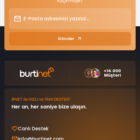
kaçırmayın.
Gönder
+14.000
Müşteri
BNET ile HIZLI ve TAM DESTEK!
Her an, her saniye bize ulaşın.
Canlı Destek
info@burtinet.com