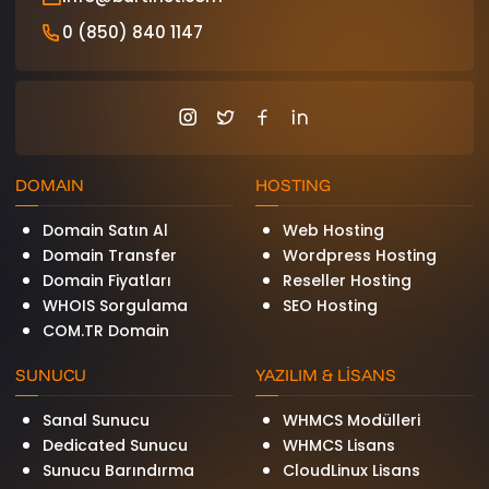
0 (850) 840 1147
DOMAIN
HOSTING
Domain Satın Al
Web Hosting
Domain Transfer
Wordpress Hosting
Domain Fiyatları
Reseller Hosting
WHOIS Sorgulama
SEO Hosting
COM.TR Domain
SUNUCU
YAZILIM & LİSANS
Sanal Sunucu
WHMCS Modülleri
Dedicated Sunucu
WHMCS Lisans
Sunucu Barındırma
CloudLinux Lisans