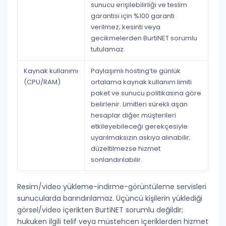
sunucu erişilebilirliği ve teslim
garantisi için %100 garanti
verilmez; kesinti veya
gecikmelerden BurtiNET sorumlu
tutulamaz.
Kaynak kullanımı
Paylaşımlı hosting’te günlük
(CPU/RAM)
ortalama kaynak kullanım limiti
paket ve sunucu politikasına göre
belirlenir. Limitleri sürekli aşan
hesaplar diğer müşterileri
etkileyebileceği gerekçesiyle
uyarılmaksızın askıya alınabilir
;
düzeltilmezse hizmet
sonlandırılabilir.
Resim/video yükleme-indirme-görüntüleme servisleri
sunucularda barındırılamaz. Üçüncü kişilerin yüklediği
görsel/video içerikten BurtiNET sorumlu değildir;
hukuken ilgili telif veya müstehcen içeriklerden hizmet